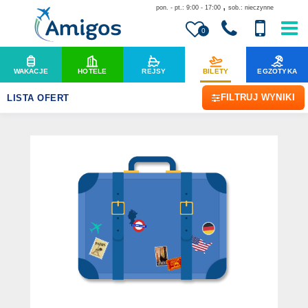
,
pon. - pt.: 9:00 - 17:00
sob.: nieczynne
0
WAKACJE
HOTELE
REJSY
BILETY
EGZOTYKA
FILTRUJ WYNIKI
LISTA OFERT