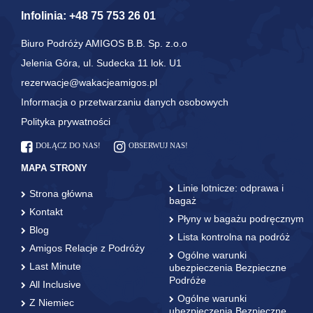
Infolinia:
+48 75 753 26 01
Biuro Podróży AMIGOS B.B. Sp. z.o.o
Jelenia Góra, ul. Sudecka 11 lok. U1
rezerwacje@wakacjeamigos.pl
Informacja o przetwarzaniu danych osobowych
Polityka prywatności
DOŁĄCZ DO NAS!
OBSERWUJ NAS!
MAPA STRONY
Linie lotnicze: odprawa i
Strona główna
bagaż
Kontakt
Płyny w bagażu podręcznym
Blog
Lista kontrolna na podróż
Amigos Relacje z Podróży
Ogólne warunki
Last Minute
ubezpieczenia Bezpieczne
Podróże
All Inclusive
Ogólne warunki
Z Niemiec
ubezpieczenia Bezpieczne