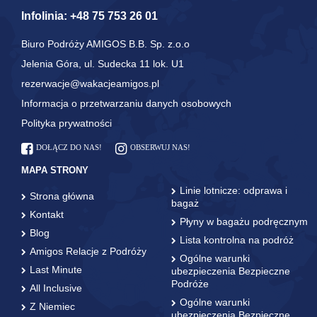
Infolinia:
+48 75 753 26 01
Biuro Podróży AMIGOS B.B. Sp. z.o.o
Jelenia Góra, ul. Sudecka 11 lok. U1
rezerwacje@wakacjeamigos.pl
Informacja o przetwarzaniu danych osobowych
Polityka prywatności
DOŁĄCZ DO NAS!
OBSERWUJ NAS!
MAPA STRONY
Linie lotnicze: odprawa i
Strona główna
bagaż
Kontakt
Płyny w bagażu podręcznym
Blog
Lista kontrolna na podróż
Amigos Relacje z Podróży
Ogólne warunki
Last Minute
ubezpieczenia Bezpieczne
Podróże
All Inclusive
Ogólne warunki
Z Niemiec
ubezpieczenia Bezpieczne