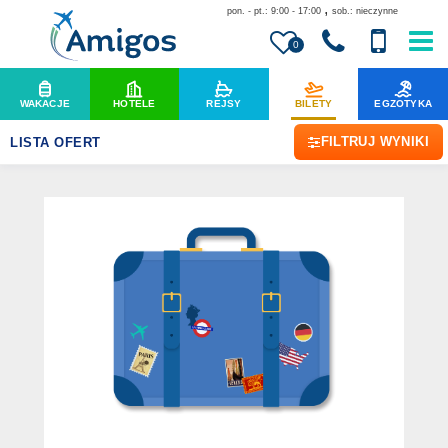
,
pon. - pt.: 9:00 - 17:00
sob.: nieczynne
0
WAKACJE
HOTELE
REJSY
BILETY
EGZOTYKA
FILTRUJ WYNIKI
LISTA OFERT