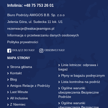
Infolinia:
+48 75 753 26 01
Biuro Podróży AMIGOS B.B. Sp. z.o.o
Jelenia Góra, ul. Sudecka 11 lok. U1
rezerwacje@wakacjeamigos.pl
Informacja o przetwarzaniu danych osobowych
Polityka prywatności
DOŁĄCZ DO NAS!
OBSERWUJ NAS!
MAPA STRONY
Linie lotnicze: odprawa i
Strona główna
bagaż
Kontakt
Płyny w bagażu podręcznym
Blog
Lista kontrolna na podróż
Amigos Relacje z Podróży
Ogólne warunki
Last Minute
ubezpieczenia Bezpieczne
Podróże
All Inclusive
Ogólne warunki
Z Niemiec
ubezpieczenia Bezpieczne