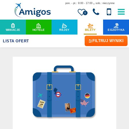
,
pon. - pt.: 9:00 - 17:00
sob.: nieczynne
0
WAKACJE
HOTELE
REJSY
BILETY
EGZOTYKA
FILTRUJ WYNIKI
LISTA OFERT