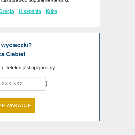
lub sprawdź popularne kierunki:
Grecja
Hiszpania
Kuba
 wycieczki?
za Ciebie!
. Telefon jest opcjonalny.
)
SZE WAKACJE