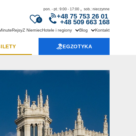
,
pon. - pt.: 9:00 - 17:00
sob.: nieczynne
+48 75 753 26 01
0
+48 509 663 168
 Minute
Rejsy
Z Niemiec
Hotele i regiony
Blog
Kontakt
ILETY
EGZOTYKA