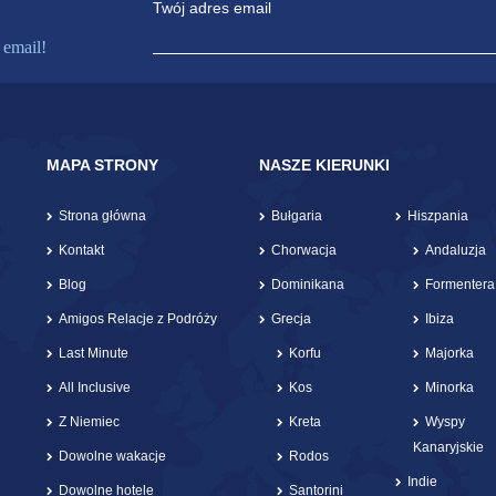
Twój adres email
 email!
MAPA STRONY
NASZE KIERUNKI
Strona główna
Bułgaria
Hiszpania
Kontakt
Chorwacja
Andaluzja
Blog
Dominikana
Formentera
Amigos Relacje z Podróży
Grecja
Ibiza
Last Minute
Korfu
Majorka
All Inclusive
Kos
Minorka
Z Niemiec
Kreta
Wyspy
Kanaryjskie
Dowolne wakacje
Rodos
Indie
Dowolne hotele
Santorini