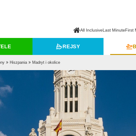
All Inclusive
Last Minute
First
TELE
REJSY
B
ony
Hiszpania
Madryt i okolice