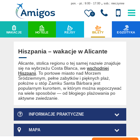
,
pon. - pt.: 9:00 - 17:00
sob.: nieczynne
0
WAKACJE
HOTELE
REJSY
BILETY
EGZOTYKA
Hiszpania – wakacje w Alicante
Alicante, stolica regionu o tej samej nazwie znajduje
się na wybrzeżu Costa Blanca, we
wschodniej
Hiszpanii
. To portowe miasto nad Morzem
Śródziemnym, pełne zabytków i pięknych plaż,
położne u stóp Zamku Santa Bárbara jest
popularnym kurortem, w którym można wypoczywać
na wiele sposobów — od błogiego plażowania po
aktywne zwiedzanie.
INFORMACJE PRAKTYCZNE
MAPA