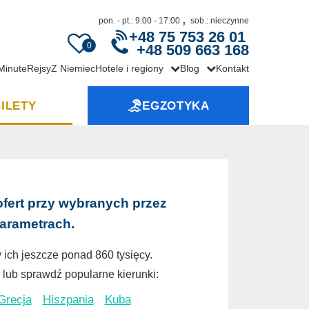
,
pon. - pt.: 9:00 - 17:00
sob.: nieczynne
+48 75 753 26 01
0
+48 509 663 168
 Minute
Rejsy
Z Niemiec
Hotele i regiony
Blog
Kontakt
ILETY
EGZOTYKA
ofert przy wybranych przez
parametrach.
 ich jeszcze ponad 860 tysięcy.
lub sprawdź popularne kierunki:
Grecja
Hiszpania
Kuba