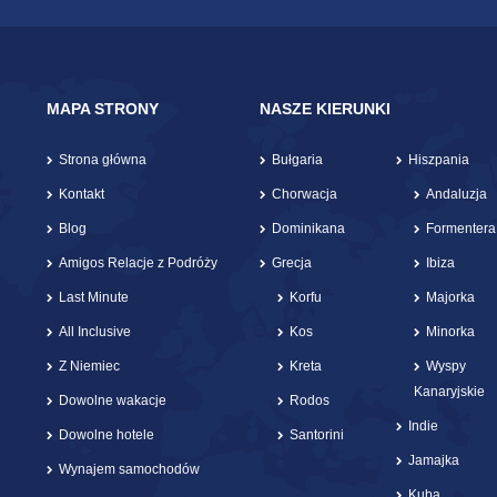
MAPA STRONY
NASZE KIERUNKI
Strona główna
Bułgaria
Hiszpania
Kontakt
Chorwacja
Andaluzja
Blog
Dominikana
Formentera
Amigos Relacje z Podróży
Grecja
Ibiza
Last Minute
Korfu
Majorka
All Inclusive
Kos
Minorka
Z Niemiec
Kreta
Wyspy
Kanaryjskie
Dowolne wakacje
Rodos
Indie
Dowolne hotele
Santorini
Jamajka
Wynajem samochodów
Kuba