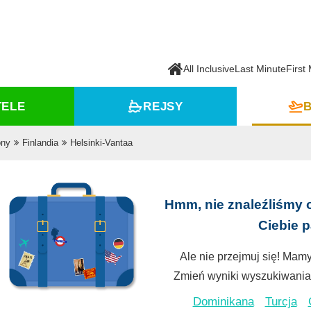
All Inclusive
Last Minute
First
TELE
REJSY
B
ony
Finlandia
Helsinki-Vantaa
Hmm, nie znaleźliśmy 
Ciebie 
Ale nie przejmuj się! Mamy
Zmień wyniki wyszukiwania 
Dominikana
Turcja