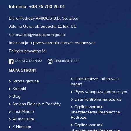
Infolinia:
+48 75 753 26 01
Biuro Podróży AMIGOS B.B. Sp. z.o.o
Jelenia Góra, ul. Sudecka 11 lok. U1
rezerwacje@wakacjeamigos.pl
Informacja o przetwarzaniu danych osobowych
Polityka prywatności
DOŁĄCZ DO NAS!
OBSERWUJ NAS!
MAPA STRONY
Linie lotnicze: odprawa i
Strona główna
bagaż
Kontakt
Płyny w bagażu podręcznym
Blog
Lista kontrolna na podróż
Amigos Relacje z Podróży
Ogólne warunki
Last Minute
ubezpieczenia Bezpieczne
Podróże
All Inclusive
Ogólne warunki
Z Niemiec
ubezpieczenia Bezpieczne