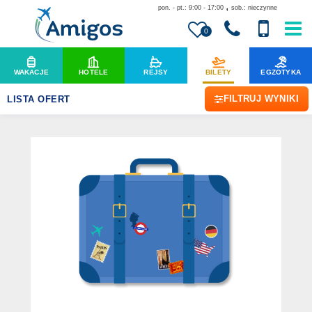
,
pon. - pt.: 9:00 - 17:00
sob.: nieczynne
0
WAKACJE
HOTELE
REJSY
BILETY
EGZOTYKA
FILTRUJ WYNIKI
LISTA OFERT