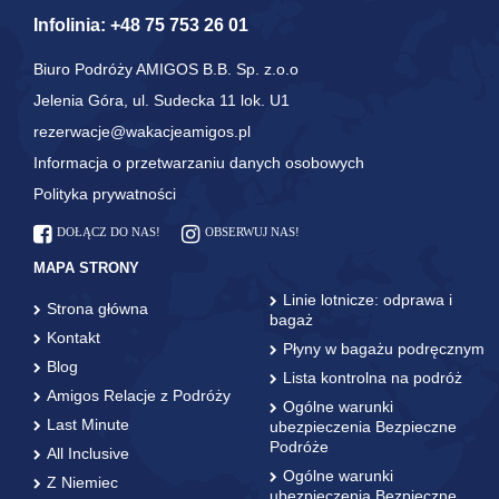
Infolinia:
+48 75 753 26 01
Biuro Podróży AMIGOS B.B. Sp. z.o.o
Jelenia Góra, ul. Sudecka 11 lok. U1
rezerwacje@wakacjeamigos.pl
Informacja o przetwarzaniu danych osobowych
Polityka prywatności
DOŁĄCZ DO NAS!
OBSERWUJ NAS!
MAPA STRONY
Linie lotnicze: odprawa i
Strona główna
bagaż
Kontakt
Płyny w bagażu podręcznym
Blog
Lista kontrolna na podróż
Amigos Relacje z Podróży
Ogólne warunki
Last Minute
ubezpieczenia Bezpieczne
Podróże
All Inclusive
Ogólne warunki
Z Niemiec
ubezpieczenia Bezpieczne