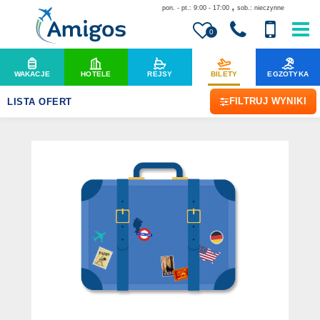
,
pon. - pt.: 9:00 - 17:00
sob.: nieczynne
0
WAKACJE
HOTELE
REJSY
BILETY
EGZOTYKA
FILTRUJ WYNIKI
LISTA OFERT