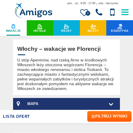
,
pon. - pt.: 9:00 - 17:00
sob.: nieczynne
0
WAKACJE
HOTELE
REJSY
BILETY
EGZOTYKA
Włochy – wakacje we Florencji
U stóp Apeninów, nad rzeką Arno w środkowych
Włoszech leży otoczona wzgórzami Florencja –
miasto włoskiego renesansu i stolica Toskanii. To
zachwycające miasto z fantastycznymi widokami,
pełne wspaniałych zabytków i turystycznych atrakcji
jest doskonałym pomysłem na aktywne wakacje we
Włoszech ze zwiedzaniem.
MAPA
FILTRUJ WYNIKI
LISTA OFERT