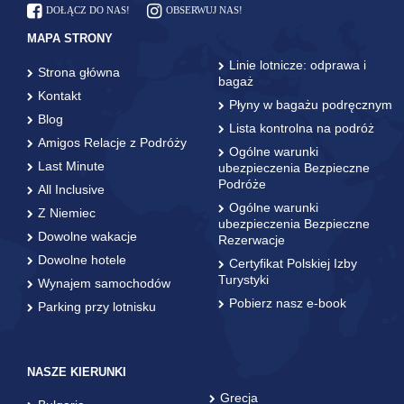
DOŁĄCZ DO NAS!
OBSERWUJ NAS!
MAPA STRONY
Linie lotnicze: odprawa i
Strona główna
bagaż
Kontakt
Płyny w bagażu podręcznym
Blog
Lista kontrolna na podróż
Amigos Relacje z Podróży
Ogólne warunki
Last Minute
ubezpieczenia Bezpieczne
Podróże
All Inclusive
Ogólne warunki
Z Niemiec
ubezpieczenia Bezpieczne
Dowolne wakacje
Rezerwacje
Dowolne hotele
Certyfikat Polskiej Izby
Turystyki
Wynajem samochodów
Pobierz nasz e-book
Parking przy lotnisku
NASZE KIERUNKI
Grecja