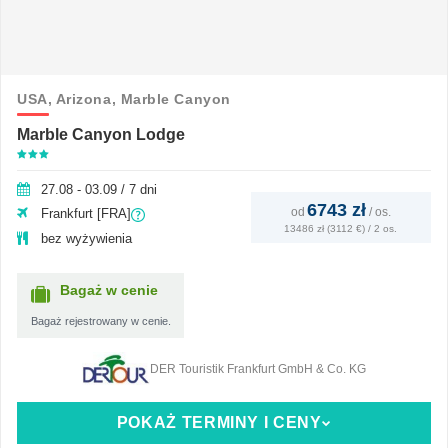
USA,
Arizona,
Marble Canyon
Marble Canyon Lodge
27.08 - 03.09 / 7 dni
6743 zł
od
/
os.
Frankfurt [FRA]
13486 zł (3112 €) / 2 os.
bez wyżywienia
Bagaż w cenie
Bagaż rejestrowany w cenie.
DER Touristik Frankfurt GmbH & Co. KG
POKAŻ TERMINY I CENY