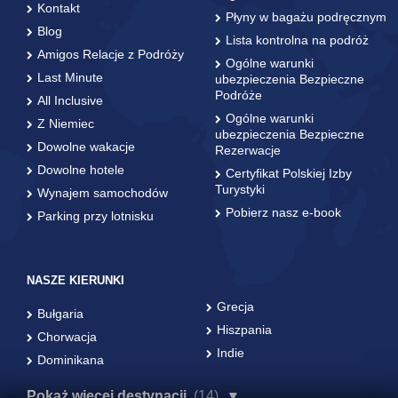
Kontakt
Płyny w bagażu podręcznym
Blog
Lista kontrolna na podróż
Amigos Relacje z Podróży
Ogólne warunki
Last Minute
ubezpieczenia Bezpieczne
Podróże
All Inclusive
Ogólne warunki
Z Niemiec
ubezpieczenia Bezpieczne
Dowolne wakacje
Rezerwacje
Dowolne hotele
Certyfikat Polskiej Izby
Turystyki
Wynajem samochodów
Pobierz nasz e-book
Parking przy lotnisku
NASZE KIERUNKI
Grecja
Bułgaria
Hiszpania
Chorwacja
Indie
Dominikana
Pokaż więcej destynacji
(14)