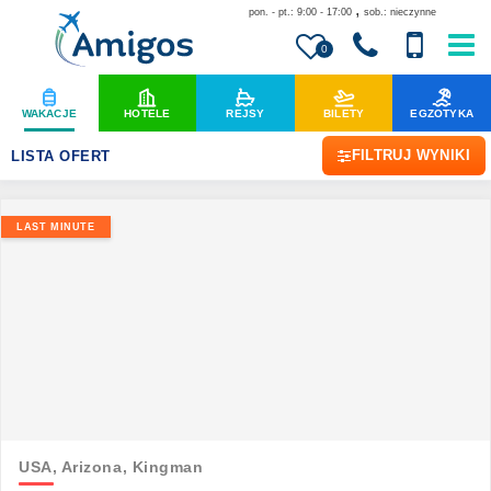
,
pon. - pt.: 9:00 - 17:00
sob.: nieczynne
0
WAKACJE
HOTELE
REJSY
BILETY
EGZOTYKA
FILTRUJ WYNIKI
LISTA OFERT
LAST MINUTE
USA,
Arizona,
Kingman