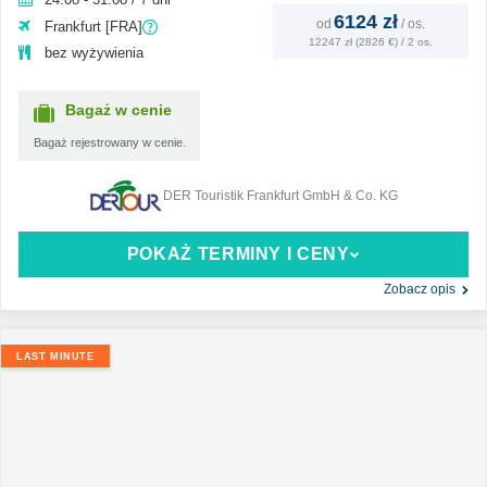
6124 zł
od
/
os.
Frankfurt [FRA]
12247 zł (2826 €) / 2 os.
bez wyżywienia
Bagaż w cenie
Bagaż rejestrowany w cenie.
DER Touristik Frankfurt GmbH & Co. KG
POKAŻ TERMINY I CENY
Zobacz opis
LAST MINUTE