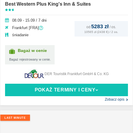
Best Western Plus King's Inn & Suites
08.09 - 15.09 / 7 dni
5283 zł
od
/
os.
Frankfurt [FRA]
10565 zł (2438 €) / 2 os.
śniadanie
Bagaż w cenie
Bagaż rejestrowany w cenie.
DER Touristik Frankfurt GmbH & Co. KG
POKAŻ TERMINY I CENY
Zobacz opis
LAST MINUTE