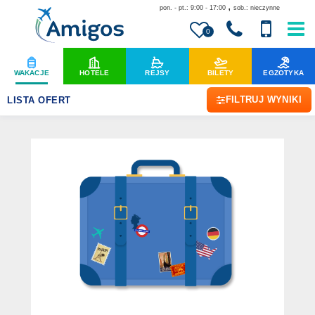
,
pon. - pt.: 9:00 - 17:00
sob.: nieczynne
0
WAKACJE
HOTELE
REJSY
BILETY
EGZOTYKA
FILTRUJ WYNIKI
LISTA OFERT