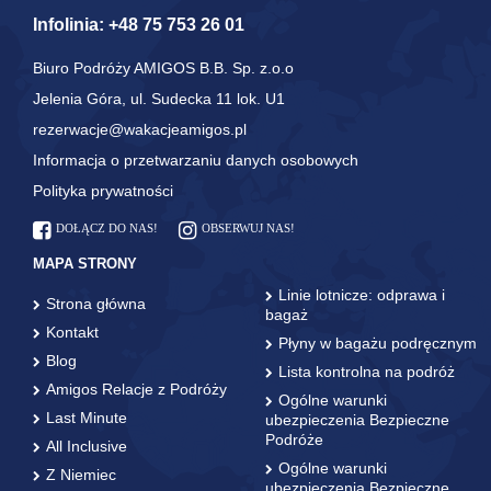
Infolinia:
+48 75 753 26 01
Biuro Podróży AMIGOS B.B. Sp. z.o.o
Jelenia Góra, ul. Sudecka 11 lok. U1
rezerwacje@wakacjeamigos.pl
Informacja o przetwarzaniu danych osobowych
Polityka prywatności
DOŁĄCZ DO NAS!
OBSERWUJ NAS!
MAPA STRONY
Linie lotnicze: odprawa i
Strona główna
bagaż
Kontakt
Płyny w bagażu podręcznym
Blog
Lista kontrolna na podróż
Amigos Relacje z Podróży
Ogólne warunki
Last Minute
ubezpieczenia Bezpieczne
Podróże
All Inclusive
Ogólne warunki
Z Niemiec
ubezpieczenia Bezpieczne