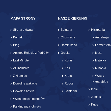
MAPA STRONY
NASZE KIERUNKI
Strona główna
Bułgaria
Hiszpania
Kontakt
Chorwacja
Andaluzja
Blog
Dominikana
Formentera
Amigos Relacje z Podróży
Grecja
Ibiza
Last Minute
Korfu
Majorka
All Inclusive
Kos
Minorka
Z Niemiec
Kreta
Wyspy
Kanaryjskie
Dowolne wakacje
Rodos
Indie
Dowolne hotele
Santorini
Jamajka
Wynajem samochodów
Kuba
Parking przy lotnisku