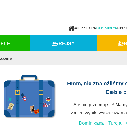
All Inclusive
Last Minute
First
TELE
REJSY
B
Lucerna
Hmm, nie znaleźliśmy 
Ciebie 
Ale nie przejmuj się! Mamy
Zmień wyniki wyszukiwania 
Dominikana
Turcja