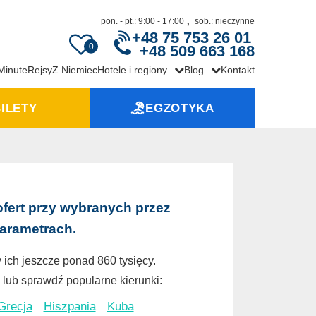
,
pon. - pt.: 9:00 - 17:00
sob.: nieczynne
+48 75 753 26 01
0
+48 509 663 168
 Minute
Rejsy
Z Niemiec
Hotele i regiony
Blog
Kontakt
ILETY
EGZOTYKA
ofert przy wybranych przez
parametrach.
 ich jeszcze ponad 860 tysięcy.
lub sprawdź popularne kierunki:
Grecja
Hiszpania
Kuba