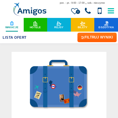
,
pon. - pt.: 9:00 - 17:00
sob.: nieczynne
0
WAKACJE
HOTELE
REJSY
BILETY
EGZOTYKA
FILTRUJ WYNIKI
LISTA OFERT