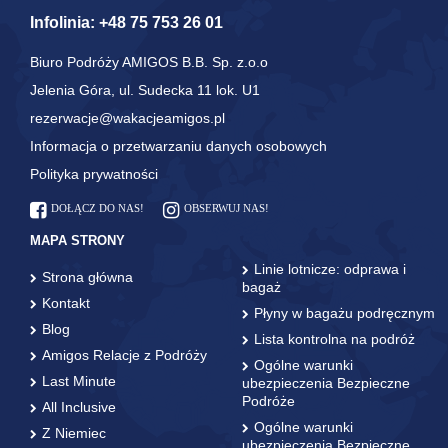
Infolinia:
+48 75 753 26 01
Biuro Podróży AMIGOS B.B. Sp. z.o.o
Jelenia Góra, ul. Sudecka 11 lok. U1
rezerwacje@wakacjeamigos.pl
Informacja o przetwarzaniu danych osobowych
Polityka prywatności
DOŁĄCZ DO NAS!
OBSERWUJ NAS!
MAPA STRONY
Linie lotnicze: odprawa i
Strona główna
bagaż
Kontakt
Płyny w bagażu podręcznym
Blog
Lista kontrolna na podróż
Amigos Relacje z Podróży
Ogólne warunki
Last Minute
ubezpieczenia Bezpieczne
Podróże
All Inclusive
Ogólne warunki
Z Niemiec
ubezpieczenia Bezpieczne