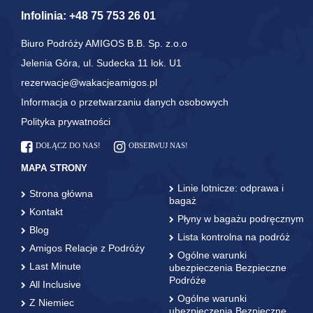
Infolinia:
+48 75 753 26 01
Biuro Podróży AMIGOS B.B. Sp. z.o.o
Jelenia Góra, ul. Sudecka 11 lok. U1
rezerwacje@wakacjeamigos.pl
Informacja o przetwarzaniu danych osobowych
Polityka prywatności
DOŁĄCZ DO NAS!
OBSERWUJ NAS!
MAPA STRONY
Linie lotnicze: odprawa i
Strona główna
bagaż
Kontakt
Płyny w bagażu podręcznym
Blog
Lista kontrolna na podróż
Amigos Relacje z Podróży
Ogólne warunki
Last Minute
ubezpieczenia Bezpieczne
Podróże
All Inclusive
Ogólne warunki
Z Niemiec
ubezpieczenia Bezpieczne