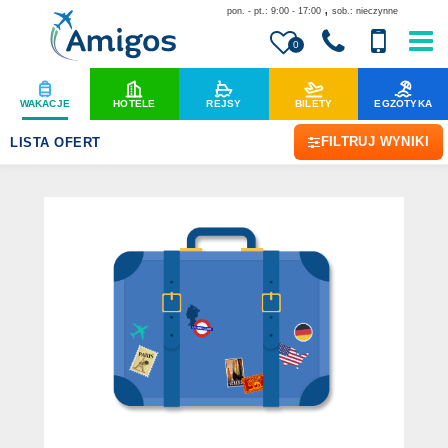
,
pon. - pt.: 9:00 - 17:00
sob.: nieczynne
0
WAKACJE
HOTELE
REJSY
BILETY
EGZOTYKA
FILTRUJ WYNIKI
LISTA OFERT