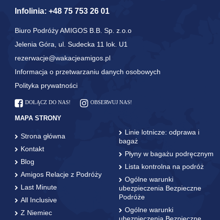
Infolinia:
+48 75 753 26 01
Biuro Podróży AMIGOS B.B. Sp. z.o.o
Jelenia Góra, ul. Sudecka 11 lok. U1
rezerwacje@wakacjeamigos.pl
Informacja o przetwarzaniu danych osobowych
Polityka prywatności
DOŁĄCZ DO NAS!
OBSERWUJ NAS!
MAPA STRONY
Linie lotnicze: odprawa i
Strona główna
bagaż
Kontakt
Płyny w bagażu podręcznym
Blog
Lista kontrolna na podróż
Amigos Relacje z Podróży
Ogólne warunki
Last Minute
ubezpieczenia Bezpieczne
Podróże
All Inclusive
Ogólne warunki
Z Niemiec
ubezpieczenia Bezpieczne