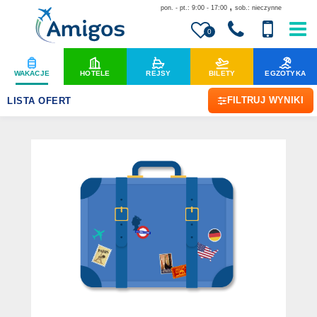
,
pon. - pt.: 9:00 - 17:00
sob.: nieczynne
0
WAKACJE
HOTELE
REJSY
BILETY
EGZOTYKA
FILTRUJ WYNIKI
LISTA OFERT