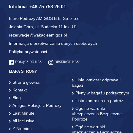
Infolinia:
+48 75 753 26 01
Biuro Podróży AMIGOS B.B. Sp. z.o.o
Jelenia Góra, ul. Sudecka 11 lok. U1
rezerwacje@wakacjeamigos.pl
Informacja o przetwarzaniu danych osobowych
Polityka prywatności
DOŁĄCZ DO NAS!
OBSERWUJ NAS!
MAPA STRONY
Linie lotnicze: odprawa i
Strona główna
bagaż
Kontakt
Płyny w bagażu podręcznym
Blog
Lista kontrolna na podróż
Amigos Relacje z Podróży
Ogólne warunki
Last Minute
ubezpieczenia Bezpieczne
Podróże
All Inclusive
Ogólne warunki
Z Niemiec
ubezpieczenia Bezpieczne