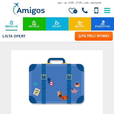
,
pon. - pt.: 9:00 - 17:00
sob.: nieczynne
0
WAKACJE
HOTELE
REJSY
BILETY
EGZOTYKA
FILTRUJ WYNIKI
LISTA OFERT