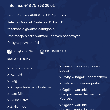
Infolinia:
+48 75 753 26 01
Biuro Podróży AMIGOS B.B. Sp. z.o.o
Jelenia Góra, ul. Sudecka 11 lok. U1
rezerwacje@wakacjeamigos.pl
Informacja o przetwarzaniu danych osobowych
Polityka prywatności
DOŁĄCZ DO NAS!
OBSERWUJ NAS!
MAPA STRONY
Linie lotnicze: odprawa i
Strona główna
bagaż
Kontakt
Płyny w bagażu podręcznym
Blog
Lista kontrolna na podróż
Amigos Relacje z Podróży
Ogólne warunki
Last Minute
ubezpieczenia Bezpieczne
Podróże
All Inclusive
Ogólne warunki
Z Niemiec
ubezpieczenia Bezpieczne