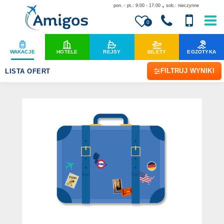
,
pon. - pt.: 9:00 - 17:00
sob.: nieczynne
0
WAKACJE
HOTELE
REJSY
BILETY
EGZOTYKA
FILTRUJ WYNIKI
LISTA OFERT