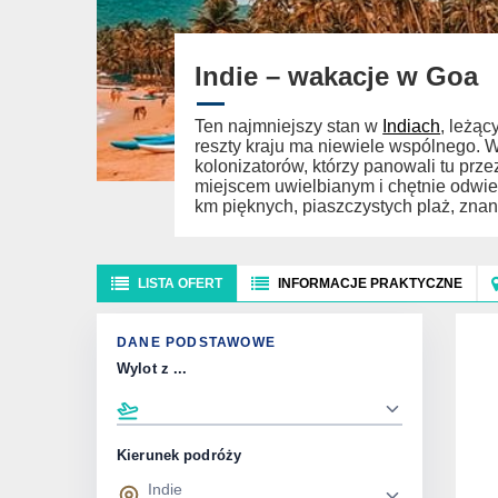
Indie – wakacje w Goa
Ten najmniejszy stan w
Indiach
, leżą
reszty kraju ma niewiele wspólnego. 
kolonizatorów, którzy panowali tu prze
miejscem uwielbianym i chętnie odwi
km pięknych, piaszczystych plaż, zna
LISTA OFERT
INFORMACJE PRAKTYCZNE
DANE PODSTAWOWE
Wylot z ...
Kierunek podróży