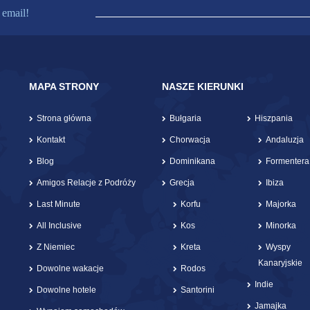
 email!
MAPA STRONY
NASZE KIERUNKI
Strona główna
Bułgaria
Hiszpania
Kontakt
Chorwacja
Andaluzja
Blog
Dominikana
Formentera
Amigos Relacje z Podróży
Grecja
Ibiza
Last Minute
Korfu
Majorka
All Inclusive
Kos
Minorka
Z Niemiec
Kreta
Wyspy
Kanaryjskie
Dowolne wakacje
Rodos
Indie
Dowolne hotele
Santorini
Jamajka