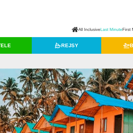
All Inclusive
Last Minute
First
TELE
REJSY
B