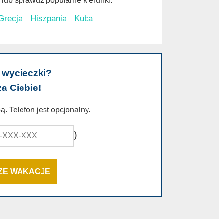
lub sprawdź popularne kierunki:
Grecja
Hiszpania
Kuba
 wycieczki?
za Ciebie!
. Telefon jest opcjonalny.
)
SZE WAKACJE