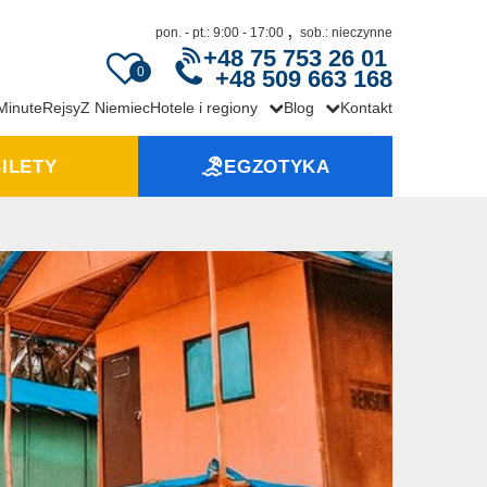
,
pon. - pt.: 9:00 - 17:00
sob.: nieczynne
+48 75 753 26 01
0
+48 509 663 168
 Minute
Rejsy
Z Niemiec
Hotele i regiony
Blog
Kontakt
ILETY
EGZOTYKA