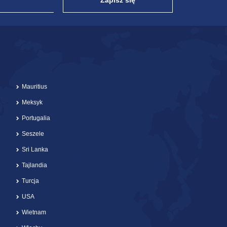
Zapisz się
Mauritius
Meksyk
Portugalia
Seszele
Sri Lanka
Tajlandia
Turcja
USA
Wietnam