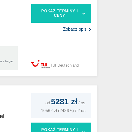
POKAŻ TERMINY I
CENY
Zobacz opis
oraz bagaż
TUI Deutschland
5281 zł
od
/
os.
10562 zł (2436 €) / 2 os.
el
POKAŻ TERMINY I