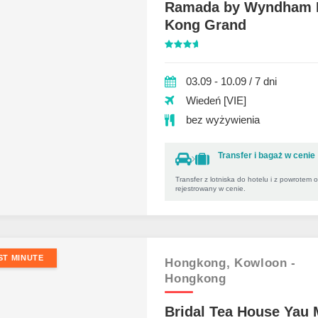
Ramada by Wyndham 
Kong Grand
03.09 - 10.09 / 7 dni
Wiedeń [VIE]
bez wyżywienia
Transfer i bagaż w cenie
Transfer z lotniska do hotelu i z powrotem 
rejestrowany w cenie.
ST MINUTE
Hongkong,
Kowloon -
Hongkong
Bridal Tea House Yau 