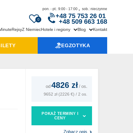
,
pon. - pt.: 9:00 - 17:00
sob.: nieczynne
+48 75 753 26 01
0
+48 509 663 168
 Minute
Rejsy
Z Niemiec
Hotele i regiony
Blog
Kontakt
ILETY
EGZOTYKA
4826 zł
od
/
os.
9652 zł (2226 €) / 2 os.
POKAŻ TERMINY I
CENY
Zobacz opis