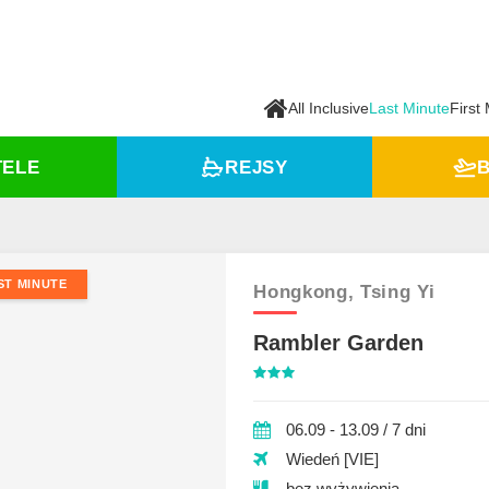
All Inclusive
Last Minute
First
TELE
REJSY
B
ST MINUTE
Hongkong,
Tsing Yi
Rambler Garden
06.09 - 13.09 / 7 dni
Wiedeń [VIE]
bez wyżywienia