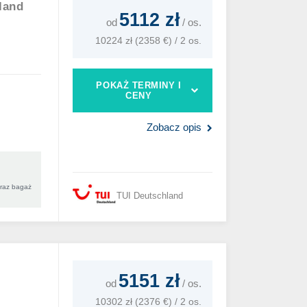
land
5112 zł
od
/
os.
10224 zł (2358 €) / 2 os.
POKAŻ TERMINY I
CENY
Zobacz opis
oraz bagaż
TUI Deutschland
5151 zł
od
/
os.
10302 zł (2376 €) / 2 os.