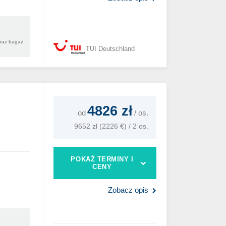
oraz bagaż
TUI Deutschland
4826 zł
od
/
os.
9652 zł (2226 €) / 2 os.
POKAŻ TERMINY I
CENY
Zobacz opis