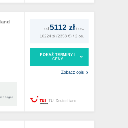
land
5112 zł
od
/
os.
10224 zł (2358 €) / 2 os.
POKAŻ TERMINY I
CENY
Zobacz opis
oraz bagaż
TUI Deutschland