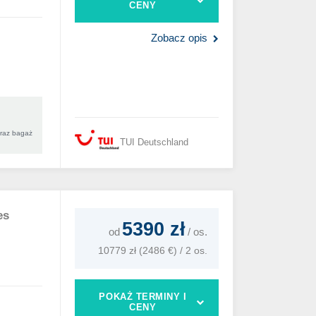
CENY
Zobacz opis
oraz bagaż
TUI Deutschland
es
5390 zł
od
/
os.
10779 zł (2486 €) / 2 os.
POKAŻ TERMINY I
CENY