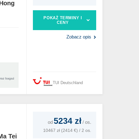
Hong
POKAŻ TERMINY I
CENY
Zobacz opis
oraz bagaż
TUI Deutschland
5234 zł
od
/
os.
10467 zł (2414 €) / 2 os.
Ma Tei