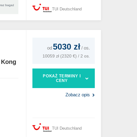
oraz bagaż
TUI Deutschland
5030 zł
od
/
os.
10059 zł (2320 €) / 2 os.
 Kong
POKAŻ TERMINY I
CENY
Zobacz opis
TUI Deutschland