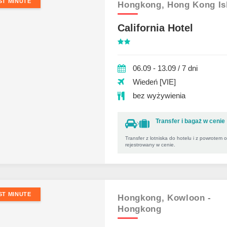
ST MINUTE
Hongkong,
Hong Kong Is
California Hotel
06.09 - 13.09 / 7 dni
Wiedeń [VIE]
bez wyżywienia
Transfer i bagaż w cenie
Transfer z lotniska do hotelu i z powrotem 
rejestrowany w cenie.
ST MINUTE
Hongkong,
Kowloon -
Hongkong