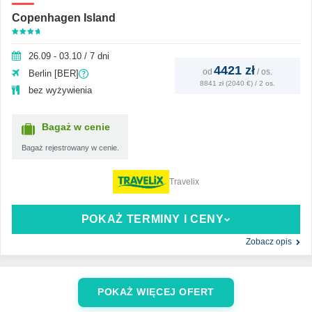
Copenhagen Island
26.09 - 03.10 / 7 dni
4421 zł
od
/
os.
Berlin [BER]
8841 zł (2040 €) / 2 os.
bez wyżywienia
Bagaż w cenie
Bagaż rejestrowany w cenie.
Travelix
POKAŻ TERMINY I CENY
Zobacz opis
POKAŻ WIĘCEJ OFERT