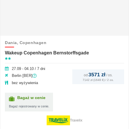
Dania,
Copenhagen
Wakeup Copenhagen Bernstorffsgade
27.09 - 04.10 / 7 dni
3571 zł
od
/
os.
Berlin [BER]
7142 zł (1648 €) / 2 os.
bez wyżywienia
Bagaż w cenie
Bagaż rejestrowany w cenie.
Travelix