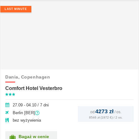
LAST MINUTE
Dania,
Copenhagen
Comfort Hotel Vesterbro
27.09 - 04.10 / 7 dni
4273 zł
od
/
os.
Berlin [BER]
8546 zł (1972 €) / 2 os.
bez wyżywienia
Bagaż w cenie