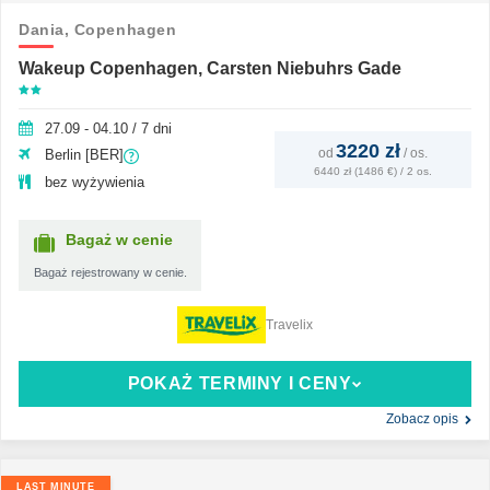
Dania,
Copenhagen
Wakeup Copenhagen, Carsten Niebuhrs Gade
27.09 - 04.10 / 7 dni
3220 zł
od
/
os.
Berlin [BER]
6440 zł (1486 €) / 2 os.
bez wyżywienia
Bagaż w cenie
Bagaż rejestrowany w cenie.
Travelix
POKAŻ TERMINY I CENY
Zobacz opis
LAST MINUTE