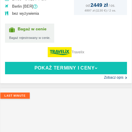
2449 zł
od
/
os.
Berlin [BER]
4897 zł (1130 €) / 2 os.
bez wyżywienia
Bagaż w cenie
Bagaż rejestrowany w cenie.
Travelix
POKAŻ TERMINY I CENY
Zobacz opis
LAST MINUTE