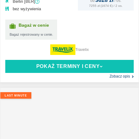
3628 zł
od
/
os.
Berlin [BER]
7255 zł (1674 €) / 2 os.
bez wyżywienia
Bagaż w cenie
Bagaż rejestrowany w cenie.
Travelix
POKAŻ TERMINY I CENY
Zobacz opis
LAST MINUTE