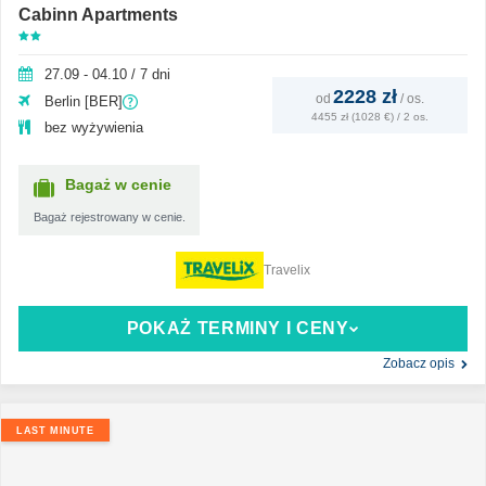
Cabinn Apartments
27.09 - 04.10 / 7 dni
2228 zł
od
/
os.
Berlin [BER]
4455 zł (1028 €) / 2 os.
bez wyżywienia
Bagaż w cenie
Bagaż rejestrowany w cenie.
Travelix
POKAŻ TERMINY I CENY
Zobacz opis
LAST MINUTE