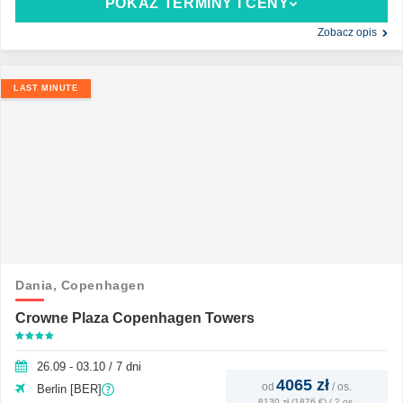
POKAŻ TERMINY I CENY
Zobacz opis
LAST MINUTE
Dania,
Copenhagen
Crowne Plaza Copenhagen Towers
26.09 - 03.10 / 7 dni
4065 zł
od
/
os.
Berlin [BER]
8130 zł (1876 €) / 2 os.