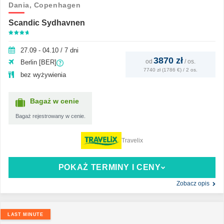
Dania,
Copenhagen
Scandic Sydhavnen
27.09 - 04.10 / 7 dni
3870 zł
od
/
os.
Berlin [BER]
7740 zł (1786 €) / 2 os.
bez wyżywienia
Bagaż w cenie
Bagaż rejestrowany w cenie.
Travelix
POKAŻ TERMINY I CENY
Zobacz opis
LAST MINUTE