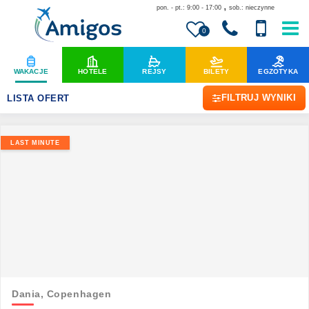
,
pon. - pt.: 9:00 - 17:00
sob.: nieczynne
0
WAKACJE
HOTELE
REJSY
BILETY
EGZOTYKA
FILTRUJ WYNIKI
LISTA OFERT
LAST MINUTE
Dania,
Copenhagen