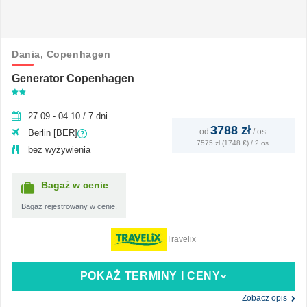
Dania,
Copenhagen
Generator Copenhagen
27.09 - 04.10 / 7 dni
3788 zł
od
/
os.
Berlin [BER]
7575 zł (1748 €) / 2 os.
bez wyżywienia
Bagaż w cenie
Bagaż rejestrowany w cenie.
Travelix
POKAŻ TERMINY I CENY
Zobacz opis