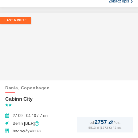
Zobacz opis
LAST MINUTE
Dania,
Copenhagen
Cabinn City
27.09 - 04.10 / 7 dni
2757 zł
od
/
os.
Berlin [BER]
5513 zł (1272 €) / 2 os.
bez wyżywienia