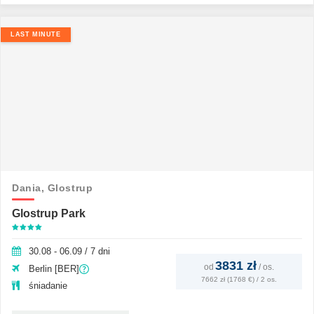
LAST MINUTE
Dania,
Glostrup
Glostrup Park
30.08 - 06.09 / 7 dni
3831 zł
od
/
os.
Berlin [BER]
7662 zł (1768 €) / 2 os.
śniadanie