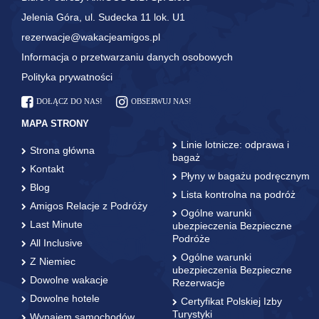
Jelenia Góra, ul. Sudecka 11 lok. U1
rezerwacje@wakacjeamigos.pl
Informacja o przetwarzaniu danych osobowych
Polityka prywatności
DOŁĄCZ DO NAS!
OBSERWUJ NAS!
MAPA STRONY
Linie lotnicze: odprawa i
Strona główna
bagaż
Kontakt
Płyny w bagażu podręcznym
Blog
Lista kontrolna na podróż
Amigos Relacje z Podróży
Ogólne warunki
Last Minute
ubezpieczenia Bezpieczne
Podróże
All Inclusive
Ogólne warunki
Z Niemiec
ubezpieczenia Bezpieczne
Dowolne wakacje
Rezerwacje
Dowolne hotele
Certyfikat Polskiej Izby
Turystyki
Wynajem samochodów