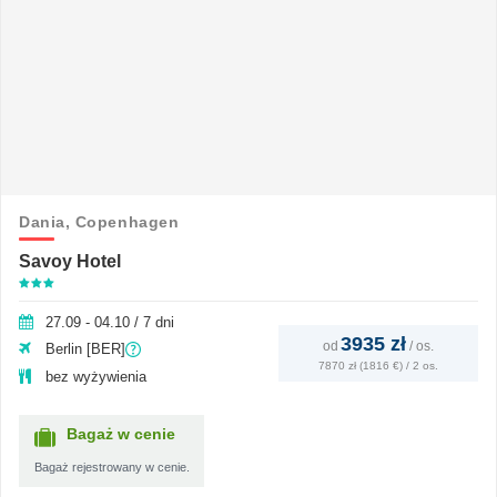
Dania,
Copenhagen
Savoy Hotel
27.09 - 04.10 / 7 dni
3935 zł
od
/
os.
Berlin [BER]
7870 zł (1816 €) / 2 os.
bez wyżywienia
Bagaż w cenie
Bagaż rejestrowany w cenie.