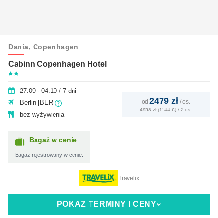
Dania,
Copenhagen
Cabinn Copenhagen Hotel
27.09 - 04.10 / 7 dni
2479 zł
od
/
os.
Berlin [BER]
4958 zł (1144 €) / 2 os.
bez wyżywienia
Bagaż w cenie
Bagaż rejestrowany w cenie.
Travelix
POKAŻ TERMINY I CENY