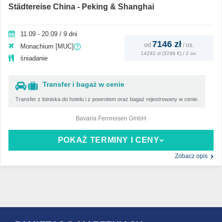
Städtereise China - Peking & Shanghai
11.09 - 20.09 / 9 dni
7146 zł
od
/
os.
Monachium [MUC]
14292 zł (3298 €) / 2 os.
śniadanie
Transfer i bagaż w cenie
Transfer z lotniska do hotelu i z powrotem oraz bagaż rejestrowany w cenie.
Bavaria Fernreisen GmbH
POKAŻ TERMINY I CENY
Zobacz opis