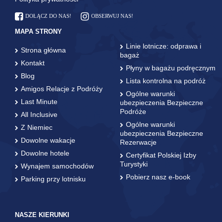
DOŁĄCZ DO NAS!
OBSERWUJ NAS!
MAPA STRONY
Linie lotnicze: odprawa i
Strona główna
bagaż
Kontakt
Płyny w bagażu podręcznym
Blog
Lista kontrolna na podróż
Amigos Relacje z Podróży
Ogólne warunki
Last Minute
ubezpieczenia Bezpieczne
Podróże
All Inclusive
Ogólne warunki
Z Niemiec
ubezpieczenia Bezpieczne
Dowolne wakacje
Rezerwacje
Dowolne hotele
Certyfikat Polskiej Izby
Turystyki
Wynajem samochodów
Pobierz nasz e-book
Parking przy lotnisku
NASZE KIERUNKI