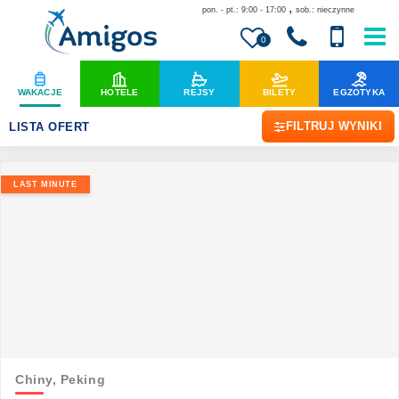
,
pon. - pt.: 9:00 - 17:00
sob.: nieczynne
0
WAKACJE
HOTELE
REJSY
BILETY
EGZOTYKA
FILTRUJ WYNIKI
LISTA OFERT
LAST MINUTE
Chiny,
Peking