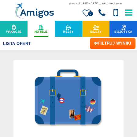
,
pon. - pt.: 9:00 - 17:00
sob.: nieczynne
0
WAKACJE
HOTELE
REJSY
BILETY
EGZOTYKA
FILTRUJ WYNIKI
LISTA OFERT