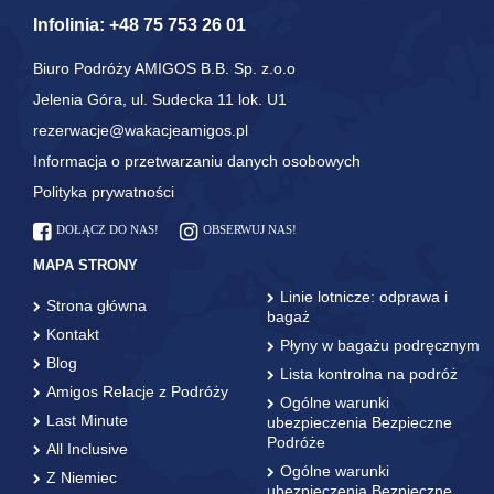
Infolinia:
+48 75 753 26 01
Biuro Podróży AMIGOS B.B. Sp. z.o.o
Jelenia Góra, ul. Sudecka 11 lok. U1
rezerwacje@wakacjeamigos.pl
Informacja o przetwarzaniu danych osobowych
Polityka prywatności
DOŁĄCZ DO NAS!
OBSERWUJ NAS!
MAPA STRONY
Linie lotnicze: odprawa i
Strona główna
bagaż
Kontakt
Płyny w bagażu podręcznym
Blog
Lista kontrolna na podróż
Amigos Relacje z Podróży
Ogólne warunki
Last Minute
ubezpieczenia Bezpieczne
Podróże
All Inclusive
Ogólne warunki
Z Niemiec
ubezpieczenia Bezpieczne