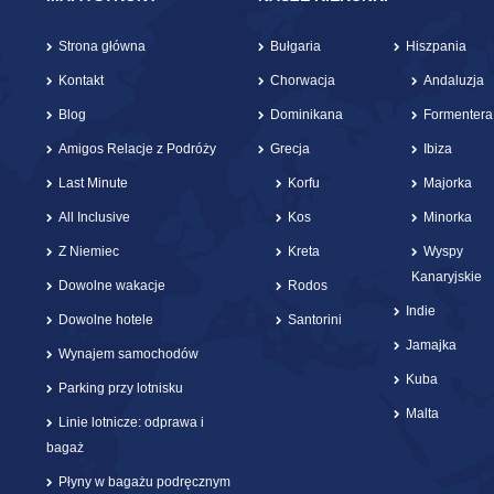
Strona główna
Bułgaria
Hiszpania
Kontakt
Chorwacja
Andaluzja
Blog
Dominikana
Formentera
Amigos Relacje z Podróży
Grecja
Ibiza
Last Minute
Korfu
Majorka
All Inclusive
Kos
Minorka
Z Niemiec
Kreta
Wyspy
Kanaryjskie
Dowolne wakacje
Rodos
Indie
Dowolne hotele
Santorini
Jamajka
Wynajem samochodów
Kuba
Parking przy lotnisku
Malta
Linie lotnicze: odprawa i
bagaż
Płyny w bagażu podręcznym