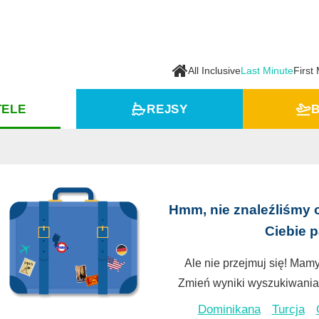
All Inclusive
Last Minute
First
TELE
REJSY
B
Hmm, nie znaleźliśmy 
Ciebie 
Ale nie przejmuj się! Mamy
Zmień wyniki wyszukiwania 
Dominikana
Turcja