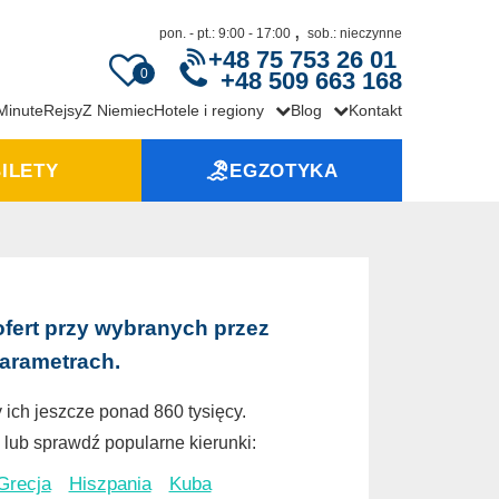
,
pon. - pt.: 9:00 - 17:00
sob.: nieczynne
+48 75 753 26 01
0
+48 509 663 168
 Minute
Rejsy
Z Niemiec
Hotele i regiony
Blog
Kontakt
ILETY
EGZOTYKA
ofert przy wybranych przez
parametrach.
 ich jeszcze ponad 860 tysięcy.
lub sprawdź popularne kierunki:
Grecja
Hiszpania
Kuba