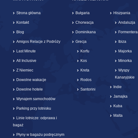
Strona główna
Bułgaria
Hiszpania
Kontakt
Chorwacja
Andaluzja
Blog
Dominikana
Formentera
Amigos Relacje z Podróży
Grecja
Ibiza
Last Minute
Korfu
Majorka
All Inclusive
Kos
Minorka
Z Niemiec
Kreta
Wyspy
Kanaryjskie
Dowolne wakacje
Rodos
Indie
Dowolne hotele
Santorini
Jamajka
Wynajem samochodów
Kuba
Parking przy lotnisku
Malta
Linie lotnicze: odprawa i
bagaż
Płyny w bagażu podręcznym