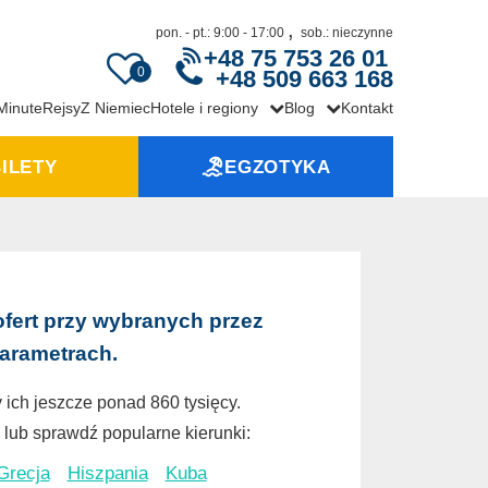
,
pon. - pt.: 9:00 - 17:00
sob.: nieczynne
+48 75 753 26 01
0
+48 509 663 168
 Minute
Rejsy
Z Niemiec
Hotele i regiony
Blog
Kontakt
ILETY
EGZOTYKA
ofert przy wybranych przez
parametrach.
 ich jeszcze ponad 860 tysięcy.
lub sprawdź popularne kierunki:
Grecja
Hiszpania
Kuba