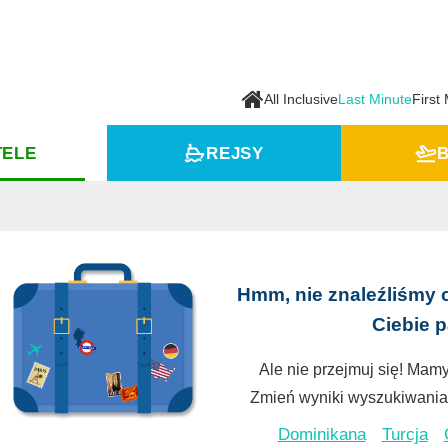
All Inclusive
Last Minute
First
TELE
REJSY
B
Hmm, nie znaleźliśmy 
Ciebie 
Ale nie przejmuj się! Mamy
Zmień wyniki wyszukiwania 
Dominikana
Turcja