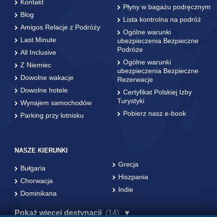
Kontakt
Płyny w bagażu podręcznym
Blog
Lista kontrolna na podróż
Amigos Relacje z Podróży
Ogólne warunki
Last Minute
ubezpieczenia Bezpieczne
Podróże
All Inclusive
Ogólne warunki
Z Niemiec
ubezpieczenia Bezpieczne
Dowolne wakacje
Rezerwacje
Dowolne hotele
Certyfikat Polskiej Izby
Turystyki
Wynajem samochodów
Pobierz nasz e-book
Parking przy lotnisku
NASZE KIERUNKI
Grecja
Bułgaria
Hiszpania
Chorwacja
Indie
Dominikana
Pokaż więcej destynacji
(14)