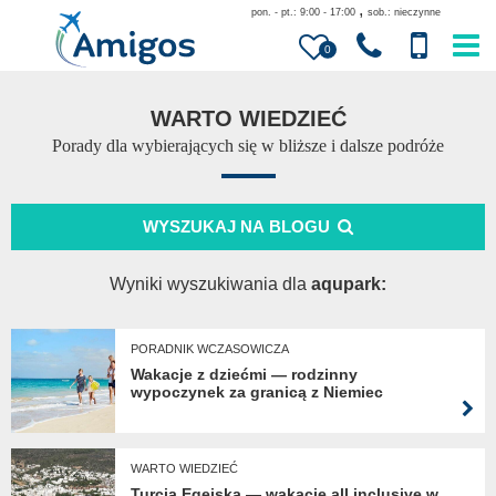
,
pon. - pt.: 9:00 - 17:00
sob.: nieczynne
0
WARTO WIEDZIEĆ
Porady dla wybierających się w bliższe i dalsze podróże
WYSZUKAJ NA BLOGU
Wyniki wyszukiwania dla
aqupark:
PORADNIK WCZASOWICZA
Wakacje z dziećmi — rodzinny
wypoczynek za granicą z Niemiec
WARTO WIEDZIEĆ
Turcja Egejska — wakacje all inclusive w