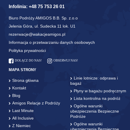
Infolinia:
+48 75 753 26 01
Biuro Podróży AMIGOS B.B. Sp. z.o.o
Jelenia Góra, ul. Sudecka 11 lok. U1
rezerwacje@wakacjeamigos.pl
Informacja o przetwarzaniu danych osobowych
Polityka prywatności
DOŁĄCZ DO NAS!
OBSERWUJ NAS!
MAPA STRONY
Linie lotnicze: odprawa i
Strona główna
bagaż
Kontakt
Płyny w bagażu podręcznym
Blog
Lista kontrolna na podróż
Amigos Relacje z Podróży
Ogólne warunki
Last Minute
ubezpieczenia Bezpieczne
Podróże
All Inclusive
Ogólne warunki
Z Niemiec
ubezpieczenia Bezpieczne