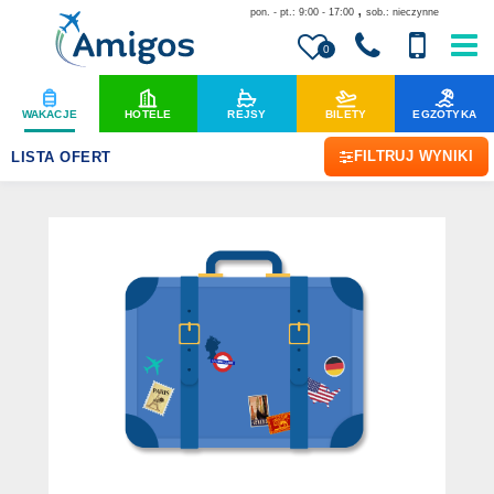
,
pon. - pt.: 9:00 - 17:00
sob.: nieczynne
0
WAKACJE
HOTELE
REJSY
BILETY
EGZOTYKA
FILTRUJ WYNIKI
LISTA OFERT