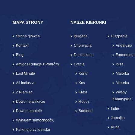
MAPA STRONY
NASZE KIERUNKI
Strona główna
Bułgaria
Hiszpania
Kontakt
Chorwacja
Andaluzja
Blog
Dominikana
Formentera
Amigos Relacje z Podróży
Grecja
Ibiza
Last Minute
Korfu
Majorka
All Inclusive
Kos
Minorka
Z Niemiec
Kreta
Wyspy
Kanaryjskie
Dowolne wakacje
Rodos
Indie
Dowolne hotele
Santorini
Jamajka
Wynajem samochodów
Kuba
Parking przy lotnisku