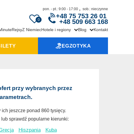
,
pon. - pt.: 9:00 - 17:00
sob.: nieczynne
+48 75 753 26 01
0
+48 509 663 168
 Minute
Rejsy
Z Niemiec
Hotele i regiony
Blog
Kontakt
ILETY
EGZOTYKA
ofert przy wybranych przez
parametrach.
 ich jeszcze ponad 860 tysięcy.
lub sprawdź popularne kierunki:
Grecja
Hiszpania
Kuba