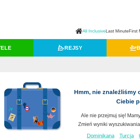
All Inclusive
Last Minute
First
TELE
REJSY
B
Hmm, nie znaleźliśmy 
Ciebie 
Ale nie przejmuj się! Mamy
Zmień wyniki wyszukiwania 
Dominikana
Turcja