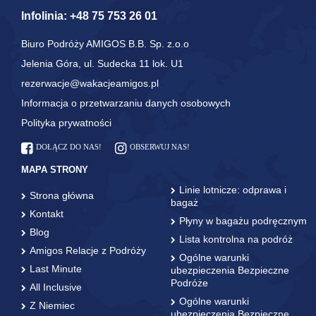
Infolinia:
+48 75 753 26 01
Biuro Podróży AMIGOS B.B. Sp. z.o.o
Jelenia Góra, ul. Sudecka 11 lok. U1
rezerwacje@wakacjeamigos.pl
Informacja o przetwarzaniu danych osobowych
Polityka prywatności
DOŁĄCZ DO NAS!
OBSERWUJ NAS!
MAPA STRONY
Linie lotnicze: odprawa i
Strona główna
bagaż
Kontakt
Płyny w bagażu podręcznym
Blog
Lista kontrolna na podróż
Amigos Relacje z Podróży
Ogólne warunki
Last Minute
ubezpieczenia Bezpieczne
Podróże
All Inclusive
Ogólne warunki
Z Niemiec
ubezpieczenia Bezpieczne