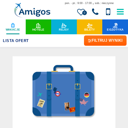
,
pon. - pt.: 9:00 - 17:00
sob.: nieczynne
0
WAKACJE
HOTELE
REJSY
BILETY
EGZOTYKA
FILTRUJ WYNIKI
LISTA OFERT