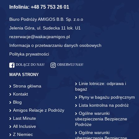
Infolinia:
+48 75 753 26 01
Biuro Podróży AMIGOS B.B. Sp. z.o.o
Jelenia Góra, ul. Sudecka 11 lok. U1
rezerwacje@wakacjeamigos.pl
Informacja o przetwarzaniu danych osobowych
Polityka prywatności
DOŁĄCZ DO NAS!
OBSERWUJ NAS!
MAPA STRONY
Linie lotnicze: odprawa i
Strona główna
bagaż
Kontakt
Płyny w bagażu podręcznym
Blog
Lista kontrolna na podróż
Amigos Relacje z Podróży
Ogólne warunki
Last Minute
ubezpieczenia Bezpieczne
Podróże
All Inclusive
Ogólne warunki
Z Niemiec
ubezpieczenia Bezpieczne