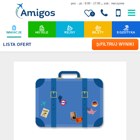
,
pon. - pt.: 9:00 - 17:00
sob.: nieczynne
0
WAKACJE
HOTELE
REJSY
BILETY
EGZOTYKA
FILTRUJ WYNIKI
LISTA OFERT