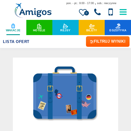
,
pon. - pt.: 9:00 - 17:00
sob.: nieczynne
0
WAKACJE
HOTELE
REJSY
BILETY
EGZOTYKA
FILTRUJ WYNIKI
LISTA OFERT