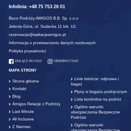
Infolinia:
+48 75 753 26 01
Biuro Podróży AMIGOS B.B. Sp. z.o.o
Jelenia Góra, ul. Sudecka 11 lok. U1
rezerwacje@wakacjeamigos.pl
Informacja o przetwarzaniu danych osobowych
Polityka prywatności
DOŁĄCZ DO NAS!
OBSERWUJ NAS!
MAPA STRONY
Linie lotnicze: odprawa i
Strona główna
bagaż
Kontakt
Płyny w bagażu podręcznym
Blog
Lista kontrolna na podróż
Amigos Relacje z Podróży
Ogólne warunki
Last Minute
ubezpieczenia Bezpieczne
Podróże
All Inclusive
Ogólne warunki
Z Niemiec
ubezpieczenia Bezpieczne