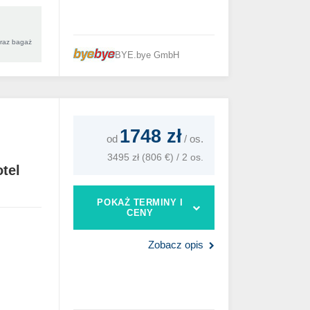
oraz bagaż
BYE.bye GmbH
1748 zł
od
/
os.
3495 zł (806 €) / 2 os.
tel
POKAŻ TERMINY I
CENY
Zobacz opis