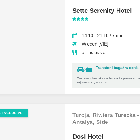
Sette Serenity Hotel
14.10 - 21.10 / 7 dni
Wiedeń [VIE]
all inclusive
Transfer i bagaż w cenie
Transfer z lotniska do hotelu i z powrotem 
rejestrowany w cenie.
L INCLUSIVE
Turcja,
Riwiera Turecka -
Antalya,
Side
Dosi Hotel