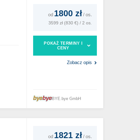
1800 zł
od
/
os.
3599 zł (830 €) / 2 os.
POKAŻ TERMINY I
CENY
Zobacz opis
BYE.bye GmbH
1821 zł
od
/
os.