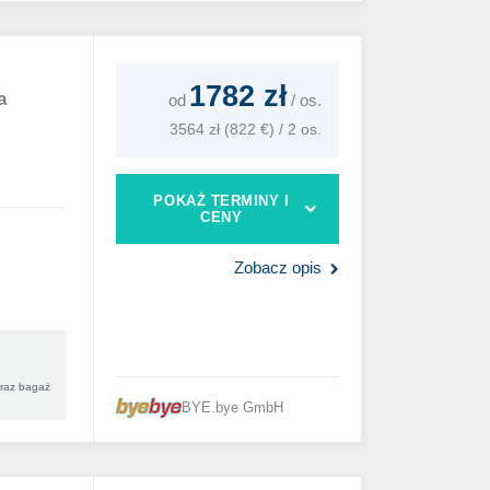
1782 zł
a
od
/
os.
3564 zł (822 €) / 2 os.
POKAŻ TERMINY I
CENY
Zobacz opis
oraz bagaż
BYE.bye GmbH