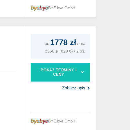
BYE.bye GmbH
1778 zł
od
/
os.
3556 zł (820 €) / 2 os.
POKAŻ TERMINY I
CENY
Zobacz opis
BYE.bye GmbH