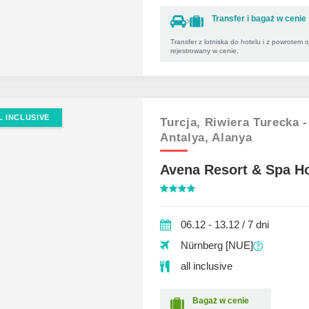
Transfer i bagaż w cenie
Transfer z lotniska do hotelu i z powrotem 
rejestrowany w cenie.
L INCLUSIVE
Turcja,
Riwiera Turecka -
Antalya,
Alanya
Avena Resort & Spa Ho
06.12 - 13.12 / 7 dni
Nürnberg [NUE]
all inclusive
Bagaż w cenie