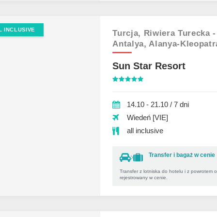
L INCLUSIVE
Turcja,
Riwiera Turecka -
Antalya,
Alanya-Kleopatr
Sun Star Resort
14.10 - 21.10 / 7 dni
Wiedeń [VIE]
all inclusive
Transfer i bagaż w cenie
Transfer z lotniska do hotelu i z powrotem 
rejestrowany w cenie.