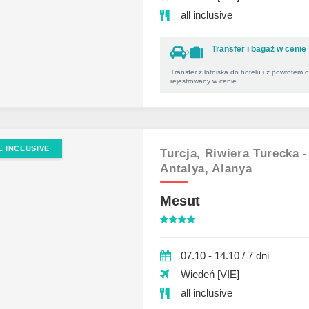
all inclusive
Transfer i bagaż w cenie
Transfer z lotniska do hotelu i z powrotem 
rejestrowany w cenie.
L INCLUSIVE
Turcja,
Riwiera Turecka -
Antalya,
Alanya
Mesut
07.10 - 14.10 / 7 dni
Wiedeń [VIE]
all inclusive