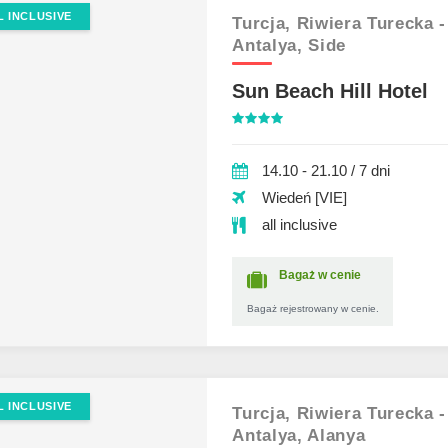
L INCLUSIVE
Turcja,
Riwiera Turecka -
Antalya,
Side
Sun Beach Hill Hotel
14.10 - 21.10 / 7 dni
Wiedeń [VIE]
all inclusive
Bagaż w cenie
Bagaż rejestrowany w cenie.
L INCLUSIVE
Turcja,
Riwiera Turecka -
Antalya,
Alanya