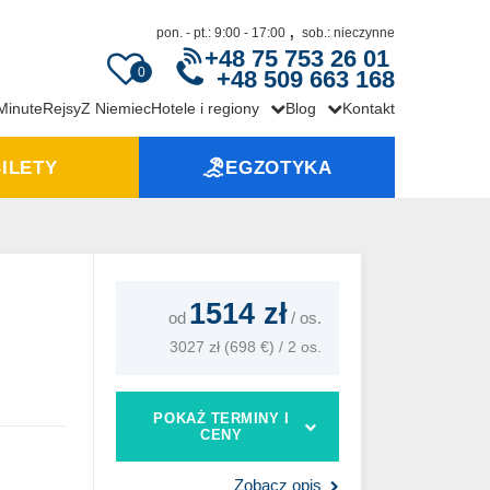
,
pon. - pt.: 9:00 - 17:00
sob.: nieczynne
+48 75 753 26 01
0
+48 509 663 168
 Minute
Rejsy
Z Niemiec
Hotele i regiony
Blog
Kontakt
ILETY
EGZOTYKA
1514 zł
od
/
os.
3027 zł (698 €) / 2 os.
POKAŻ TERMINY I
CENY
Zobacz opis