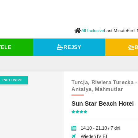
All Inclusive
Last Minute
First
TELE
REJSY
B
L INCLUSIVE
Turcja,
Riwiera Turecka -
Antalya,
Mahmutlar
Sun Star Beach Hotel
14.10 - 21.10 / 7 dni
Wiedeń [VIE]