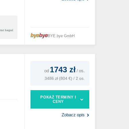
oraz bagaż
BYE.bye GmbH
1743 zł
od
/
os.
3486 zł (804 €) / 2 os.
POKAŻ TERMINY I
CENY
Zobacz opis