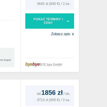
3642 zł (840 €) / 2 os.
POKAŻ TERMINY I
CENY
Zobacz opis
oraz bagaż
BYE.bye GmbH
1856 zł
od
/
os.
3712 zł (856 €) / 2 os.