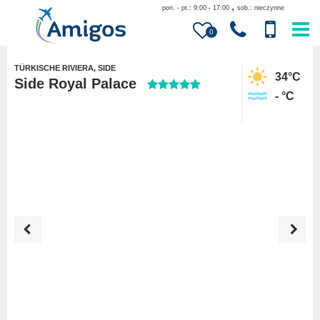
,
pon. - pt.: 9:00 - 17:00
sob.: nieczynne
0
TÜRKISCHE RIVIERA, SIDE
34
°C
Side Royal Palace
-
°C