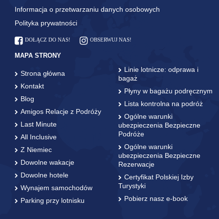
Informacja o przetwarzaniu danych osobowych
Polityka prywatności
DOŁĄCZ DO NAS!
OBSERWUJ NAS!
MAPA STRONY
Linie lotnicze: odprawa i
Strona główna
bagaż
Kontakt
Płyny w bagażu podręcznym
Blog
Lista kontrolna na podróż
Amigos Relacje z Podróży
Ogólne warunki
Last Minute
ubezpieczenia Bezpieczne
Podróże
All Inclusive
Ogólne warunki
Z Niemiec
ubezpieczenia Bezpieczne
Dowolne wakacje
Rezerwacje
Dowolne hotele
Certyfikat Polskiej Izby
Turystyki
Wynajem samochodów
Pobierz nasz e-book
Parking przy lotnisku