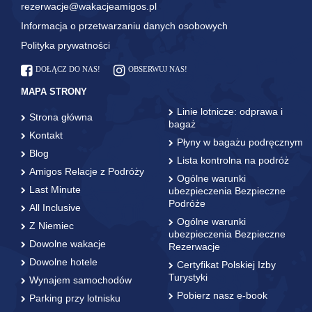
rezerwacje@wakacjeamigos.pl
Informacja o przetwarzaniu danych osobowych
Polityka prywatności
DOŁĄCZ DO NAS!
OBSERWUJ NAS!
MAPA STRONY
Linie lotnicze: odprawa i
Strona główna
bagaż
Kontakt
Płyny w bagażu podręcznym
Blog
Lista kontrolna na podróż
Amigos Relacje z Podróży
Ogólne warunki
Last Minute
ubezpieczenia Bezpieczne
Podróże
All Inclusive
Ogólne warunki
Z Niemiec
ubezpieczenia Bezpieczne
Dowolne wakacje
Rezerwacje
Dowolne hotele
Certyfikat Polskiej Izby
Turystyki
Wynajem samochodów
Pobierz nasz e-book
Parking przy lotnisku