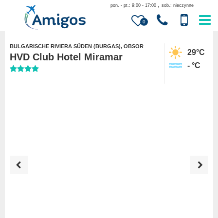
,
pon. - pt.: 9:00 - 17:00
sob.: nieczynne
0
BULGARISCHE RIVIERA SÜDEN (BURGAS), OBSOR
29
°C
HVD Club Hotel Miramar
-
°C