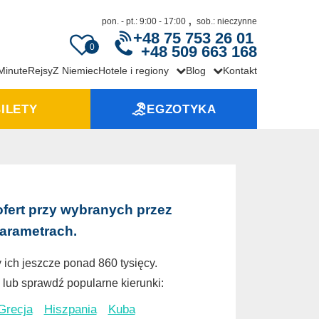
,
pon. - pt.: 9:00 - 17:00
sob.: nieczynne
+48 75 753 26 01
0
+48 509 663 168
 Minute
Rejsy
Z Niemiec
Hotele i regiony
Blog
Kontakt
ILETY
EGZOTYKA
ofert przy wybranych przez
parametrach.
 ich jeszcze ponad 860 tysięcy.
lub sprawdź popularne kierunki:
Grecja
Hiszpania
Kuba