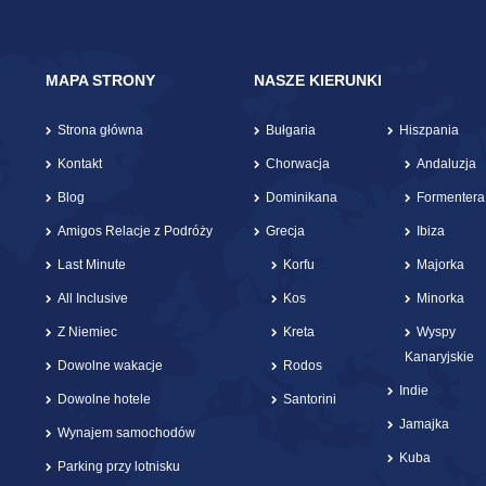
MAPA STRONY
NASZE KIERUNKI
Strona główna
Bułgaria
Hiszpania
Kontakt
Chorwacja
Andaluzja
Blog
Dominikana
Formentera
Amigos Relacje z Podróży
Grecja
Ibiza
Last Minute
Korfu
Majorka
All Inclusive
Kos
Minorka
Z Niemiec
Kreta
Wyspy
Kanaryjskie
Dowolne wakacje
Rodos
Indie
Dowolne hotele
Santorini
Jamajka
Wynajem samochodów
Kuba
Parking przy lotnisku