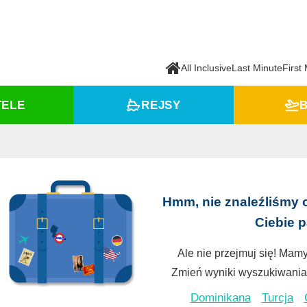
All Inclusive
Last Minute
First
TELE
REJSY
B
Hmm, nie znaleźliśmy 
Ciebie 
Ale nie przejmuj się! Mamy
Zmień wyniki wyszukiwania 
Dominikana
Turcja